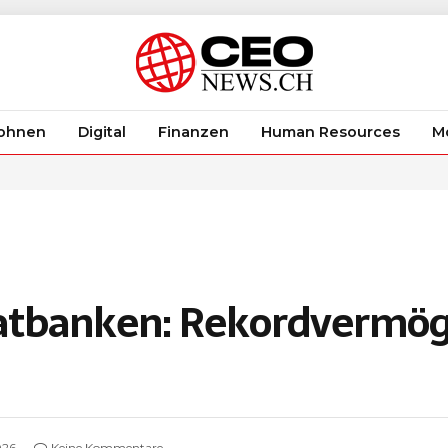
ohnen
Digital
Finanzen
Human Resources
Mo
vatbanken: Rekordvermög
026
Keine Kommentare