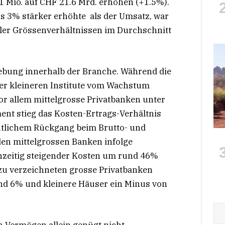
 Mio. auf CHF 21.6 Mrd. erhöhen (+1.5%).
us 3% stärker erhöhte als der Umsatz, war
ller Grössenverhältnissen im Durchschnitt
iebung innerhalb der Branche. Während die
der kleineren Institute vom Wachstum
vor allem mittelgrosse Privatbanken unter
nt stieg das Kosten-Ertrags-Verhältnis
eutlichem Rückgang beim Brutto- und
 den mittelgrossen Banken infolge
chzeitig steigender Kosten um rund 46%
zu verzeichneten grosse Privatbanken
d 6% und kleinere Häuser ein Minus von