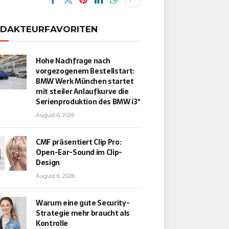
EDAKTEURFAVORITEN
Hohe Nachfrage nach
vorgezogenem Bestellstart:
BMW Werk München startet
mit steiler Anlaufkurve die
Serienproduktion des BMW i3*
August 6, 2026
CMF präsentiert Clip Pro:
Open-Ear-Sound im Clip-
Design
August 6, 2026
Warum eine gute Security-
Strategie mehr braucht als
Kontrolle