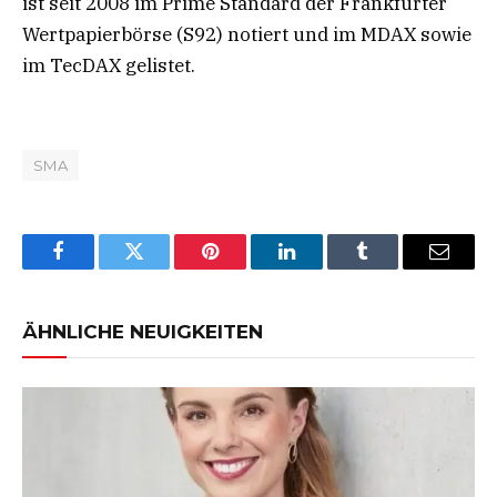
ist seit 2008 im Prime Standard der Frankfurter
Wertpapierbörse (S92) notiert und im MDAX sowie
im TecDAX gelistet.
SMA
Facebook
Twitter
Pinterest
LinkedIn
Tumblr
Email
ÄHNLICHE NEUIGKEITEN