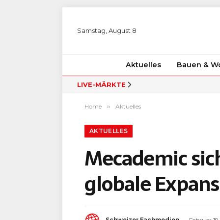
Samstag, August 8
Aktuelles
Bauen & W
LIVE-MÄRKTE
Home
»
Aktuelles
AKTUELLES
Mecademic sich
globale Expans
Schweizer Fachmedien
Februar 19