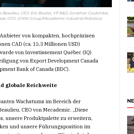
 Beaulieu, CEO; Eric Boutet, VP R&D; Jonathan Coulombe,
ssé, CFO. (CNW Group/Mecademic Industrial Robotics)
 Anbieter von kompakten, hochpräzisen
ionen CAD (ca. 15,3 Millionen USD)
 wurde von Investissement Québec (IQ)
eteiligung von Export Development Canada
pment Bank of Canada (BDC).
d globale Reichweite
NE
asanten Wachstums im Bereich der
 Beaulieu, CEO von Mecademic. „Diese
, unsere Produktpalette zu erweitern,
rken und unsere Führungsposition im