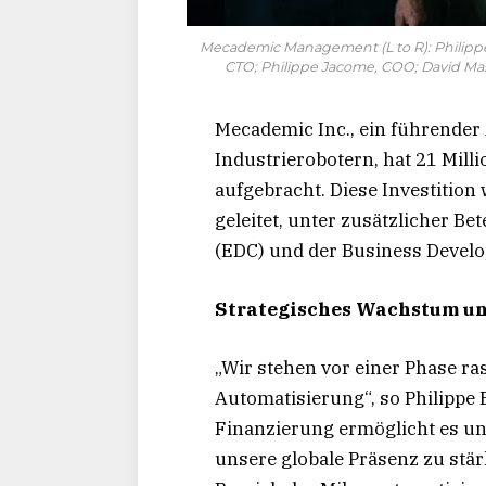
Mecademic Management (L to R): Philippe
CTO; Philippe Jacome, COO; David Ma
Mecademic Inc., ein führender
Industrierobotern, hat 21 Mill
aufgebracht. Diese Investition
geleitet, unter zusätzlicher B
(EDC) und der Business Develo
Strategisches Wachstum un
„Wir stehen vor einer Phase r
Automatisierung“, so Philippe
Finanzierung ermöglicht es uns
unsere globale Präsenz zu stä