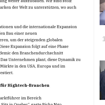
ung weiter auszubauen. Wir sind stolz
arken der Welt zu unterstützen, wo auch
ationen und die internationale Expansion
den Bau einer neuen
ren, um der steigenden globalen
iese Expansion folgt auf eine Phase
cademic den Branchendurchschnitt
t. Das Unternehmen plant, diese Dynamik zu
e Märkte in den USA, Europa und im
estiert.
 für Hightech-Branchen
Marktführer im Bereich
Sitz in Quebec“, sagte Bicha Ngo,