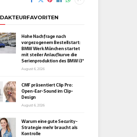
EDAKTEURFAVORITEN
Hohe Nachfrage nach
vorgezogenem Bestellstart:
BMW Werk München startet
mit steiler Anlaufkurve die
Serienproduktion des BMW i3*
August 6, 2026
CMF präsentiert Clip Pro:
Open-Ear-Sound im Clip-
Design
August 6, 2026
Warum eine gute Security-
Strategie mehr braucht als
Kontrolle