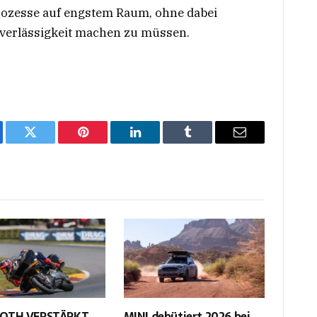
ozesse auf engstem Raum, ohne dabei
uverlässigkeit machen zu müssen.
ebook
Twitter
Pinterest
LinkedIn
Tumblr
Email
OTH VERSTÄRKT
MINI debütiert 2026 bei