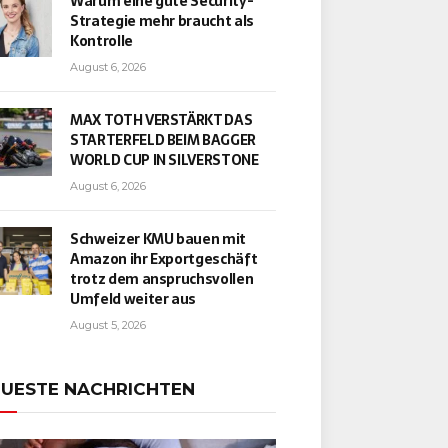
Warum eine gute Security-
Strategie mehr braucht als
Kontrolle
August 6, 2026
MAX TOTH VERSTÄRKT DAS
STARTERFELD BEIM BAGGER
WORLD CUP IN SILVERSTONE
August 6, 2026
Schweizer KMU bauen mit
Amazon ihr Exportgeschäft
trotz dem anspruchsvollen
Umfeld weiter aus
August 5, 2026
UESTE NACHRICHTEN