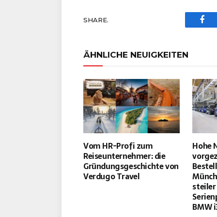
SHARE.
Fac
ÄHNLICHE NEUIGKEITEN
Vom HR-Profi zum
Hohe 
Reiseunternehmer: die
vorge
Gründungsgeschichte von
Bestel
Verdugo Travel
Münche
steile
Serien
BMW i