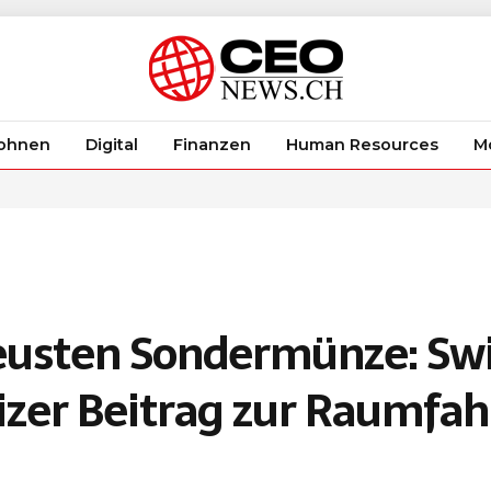
ohnen
Digital
Finanzen
Human Resources
Mo
eusten Sondermünze: Sw
zer Beitrag zur Raumfah