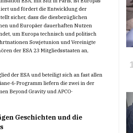
sation ESA, mit Sitz in Paris, ist Europas
ert und fördert die Entwicklung der
llt sicher, dass die diesbezüglichen
nnen und Europäer dauerhaften Nutzen
ndet, um Europa technisch und politisch
rtnationen Sowjetunion und Vereinigte
ören der ESA 23 Mitgliedsstaaten an,
ed der ESA und beteiligt sich an fast allen
ane-6-Programm liefern die zwei in der
men Beyond Gravity und APCO-
gen Geschichten und die
s