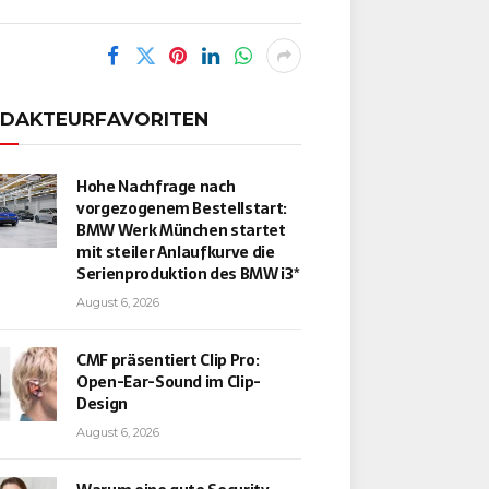
EDAKTEURFAVORITEN
Hohe Nachfrage nach
vorgezogenem Bestellstart:
BMW Werk München startet
mit steiler Anlaufkurve die
Serienproduktion des BMW i3*
August 6, 2026
CMF präsentiert Clip Pro:
Open-Ear-Sound im Clip-
Design
August 6, 2026