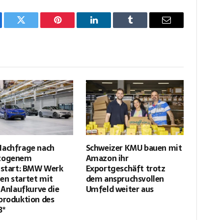
ebook
Twitter
Pinterest
LinkedIn
Tumblr
Email
Nachfrage nach
Schweizer KMU bauen mit
zogenem
Amazon ihr
lstart: BMW Werk
Exportgeschäft trotz
n startet mit
dem anspruchsvollen
r Anlaufkurve die
Umfeld weiter aus
produktion des
3*