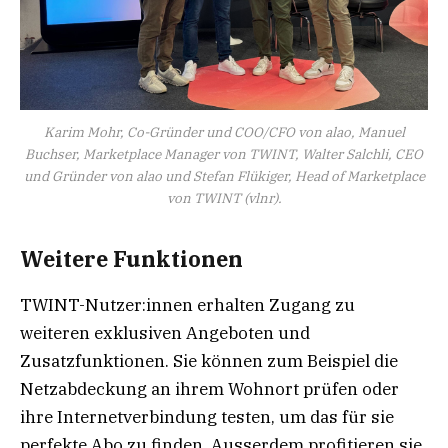
Karim Mohr, Co-Gründer und COO/CFO von alao, Manuel
Buchser, Marketplace Manager von TWINT, Walter Salchli, CEO
und Gründer von alao und Stefan Flükiger, Head of Marketplace
von TWINT (vlnr).
Weitere Funktionen
TWINT-Nutzer:innen erhalten Zugang zu
weiteren exklusiven Angeboten und
Zusatzfunktionen. Sie können zum Beispiel die
Netzabdeckung an ihrem Wohnort prüfen oder
ihre Internetverbindung testen, um das für sie
perfekte Abo zu finden. Ausserdem profitieren sie